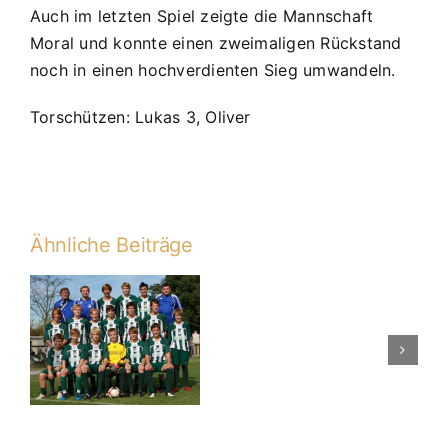
Auch im letzten Spiel zeigte die Mannschaft
Moral und konnte einen zweimaligen Rückstand
noch in einen hochverdienten Sieg umwandeln.
Torschützen: Lukas 3, Oliver
Ähnliche Beiträge
21.
Punktspiel
gegen
n
JFG
Hohe
Linie
am