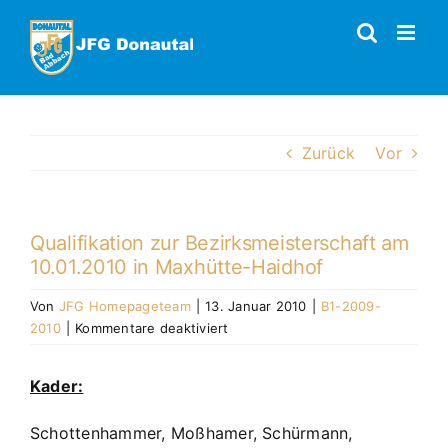
Zum
Inhalt
springen
Zurück
Vor
Qualifikation zur Bezirksmeisterschaft am
10.01.2010 in Maxhütte-Haidhof
Von
JFG Homepageteam
|
13. Januar 2010
|
B1-2009-
für
2010
|
Kommentare deaktiviert
Qualifikation
zur
Kader:
Bezirksmeisterschaft
am
Schottenhammer, Moßhamer, Schürmann,
10.01.2010