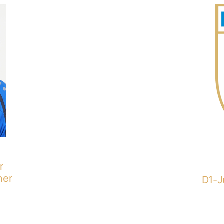
r
ner
D1-J