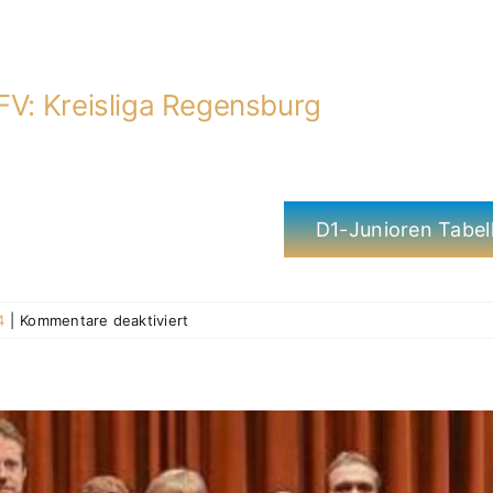
FV: Kreisliga Regensburg
D1-Junioren Tabel
für
4
|
Kommentare deaktiviert
D1-
2013-
2014