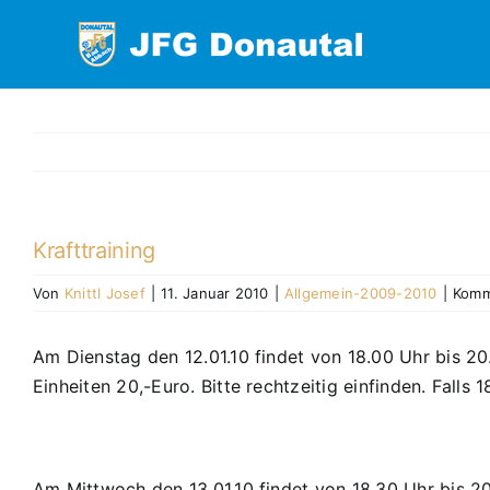
Zum
Inhalt
springen
Krafttraining
Von
Knittl Josef
|
11. Januar 2010
|
Allgemein-2009-2010
|
Komm
Am Dienstag den 12.01.10 findet von 18.00 Uhr bis 20.0
Einheiten 20,-Euro. Bitte rechtzeitig einfinden. Fal
Am Mittwoch den 13.01.10 findet von 18.30 Uhr bis 20