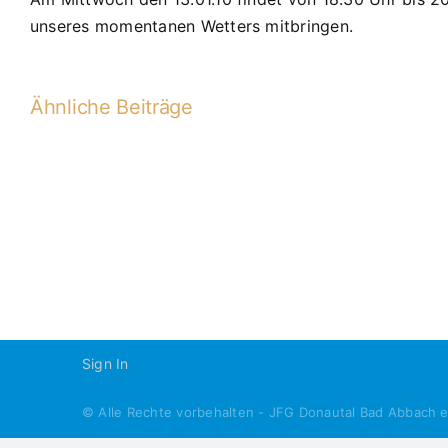
unseres momentanen Wetters mitbringen.
Ähnliche Beiträge
HKM
1.
Runde
Sign In
© Alle Rechte vorbehalten - JFG Donautal Bad Abbach 