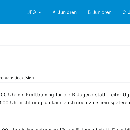
JFG
A-Junioren
B-Junioren
C-J
für
entare deaktiviert
Krafttraining
0 Uhr ein Krafttraining für die B-Jugend statt. Leiter Ugu
ls 18.00 Uhr nicht möglich kann auch noch zu einem später
.00 Uhr ein Hallentraining für die B Jugend statt. Dazu 