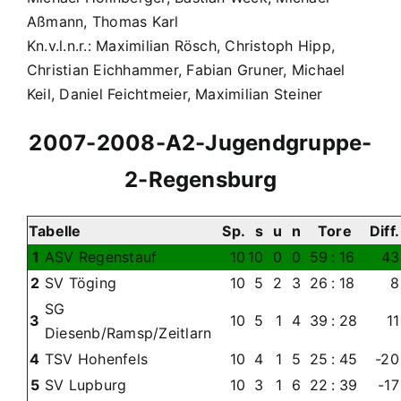
Aßmann, Thomas Karl
Kn.v.l.n.r.: Maximilian Rösch, Christoph Hipp,
Christian Eichhammer, Fabian Gruner, Michael
Keil, Daniel Feichtmeier, Maximilian Steiner
2007-2008-A2-Jugendgruppe-
2-Regensburg
Tabelle
Sp.
s
u
n
Tore
Diff.
1
ASV Regenstauf
10
10
0
0
59
:
16
43
2
SV Töging
10
5
2
3
26
:
18
8
SG
3
10
5
1
4
39
:
28
11
Diesenb/Ramsp/Zeitlarn
4
TSV Hohenfels
10
4
1
5
25
:
45
-20
5
SV Lupburg
10
3
1
6
22
:
39
-17