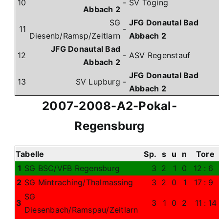
10
-
SV Töging
Abbach 2
SG
JFG Donautal Bad
11
-
Diesenb/Ramsp/Zeitlarn
Abbach 2
JFG Donautal Bad
12
-
ASV Regenstauf
Abbach 2
JFG Donautal Bad
13
SV Lupburg
-
Abbach 2
2007-2008-A2-Pokal-
Regensburg
Tabelle
Sp.
s
u
n
Tor
1
SG BSC/VFB Regensburg
3
2
1
0
12
:
6
2
SG Mintraching/Thalmassing
3
2
0
1
17
:
9
SG
3
3
1
0
2
11
:
14
Diesenbach/Ramspau/Zeitlarn