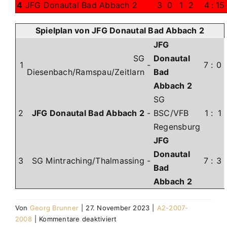
4
JFG Donautal Bad Abbach 2
3
0
1
2
4
:
15
Spielplan von JFG Donautal Bad Abbach 2
JFG
SG
Donautal
1
-
7
:
0
Diesenbach/Ramspau/Zeitlarn
Bad
Abbach 2
SG
2
JFG Donautal Bad Abbach 2
-
BSC/VFB
1
:
1
Regensburg
JFG
Donautal
3
SG Mintraching/Thalmassing
-
7
:
3
Bad
Abbach 2
Von
Georg Brunner
|
27. November 2023
|
A2-2007-
für
2008
|
Kommentare deaktiviert