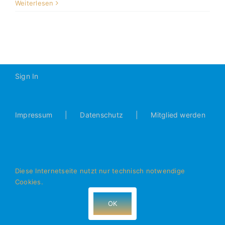
A2-
Weiterlesen
Junioren
2007/2008
Sign In
Impressum
Datenschutz
Mitglied werden
Diese Internetseite nutzt nur technisch notwendige
Cookies.
© Alle Rechte vorbehalten - JFG Donautal Bad Abbach e.V.
- 93077 Bad Abbach
OK
Facebook
Instagram