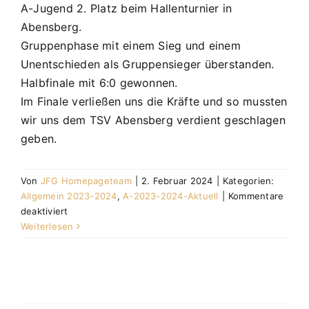
A-Jugend 2. Platz beim Hallenturnier in
Abensberg.
Gruppenphase mit einem Sieg und einem
Unentschieden als Gruppensieger überstanden.
Halbfinale mit 6:0 gewonnen.
Im Finale verließen uns die Kräfte und so mussten
wir uns dem TSV Abensberg verdient geschlagen
geben.
Von
JFG Homepageteam
|
2. Februar 2024
|
Kategorien:
Allgemein 2023-2024
,
A-2023-2024-Aktuell
|
Kommentare
für
deaktiviert
A-
Weiterlesen
Jugend
2.
Platz
beim
Hallenturnier