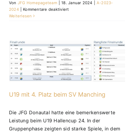
Von
JFG Homepageteam
|
18. Januar 2024
|
A-2023-
in
für
2024
|
Kommentare deaktiviert
Abensberg
A-
Weiterlesen
2023-
2024
U19 mit 4. Platz beim SV Manching
Die JFG Donautal hatte eine bemerkenswerte
Leistung beim U19 Hallencup 24. In der
Gruppenphase zeigten sid starke Spiele, in dem