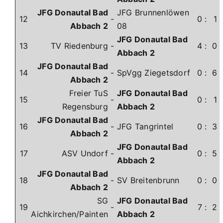
JFG Donautal Bad
JFG Brunnenlöwen
12
-
0
:
1
Abbach 2
08
JFG Donautal Bad
13
TV Riedenburg
-
4
:
0
Abbach 2
JFG Donautal Bad
14
-
SpVgg Ziegetsdorf
0
:
6
Abbach 2
Freier TuS
JFG Donautal Bad
15
-
0
:
1
Regensburg
Abbach 2
JFG Donautal Bad
16
-
JFG Tangrintel
0
:
3
Abbach 2
JFG Donautal Bad
17
ASV Undorf
-
0
:
5
Abbach 2
JFG Donautal Bad
18
-
SV Breitenbrunn
0
:
0
Abbach 2
SG
JFG Donautal Bad
19
-
7
:
2
Aichkirchen/Painten
Abbach 2