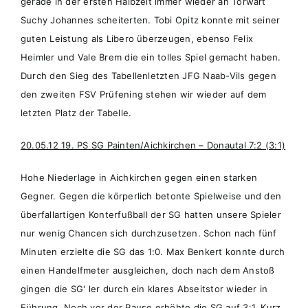
gerade in der ersten Halbzeit immer wieder an Torwart
Suchy Johannes scheiterten. Tobi Opitz konnte mit seiner
guten Leistung als Libero überzeugen, ebenso Felix
Heimler und Vale Brem die ein tolles Spiel gemacht haben.
Durch den Sieg des Tabellenletzten JFG Naab-Vils gegen
den zweiten FSV Prüfening stehen wir wieder auf dem
letzten Platz der Tabelle.
20.05.12 19. PS SG Painten/Aichkirchen – Donautal 7:2 (3:1)
Hohe Niederlage in Aichkirchen gegen einen starken
Gegner. Gegen die körperlich betonte Spielweise und den
überfallartigen Konterfußball der SG hatten unsere Spieler
nur wenig Chancen sich durchzusetzen. Schon nach fünf
Minuten erzielte die SG das 1:0. Max Benkert konnte durch
einen Handelfmeter ausgleichen, doch nach dem Anstoß
gingen die SG' ler durch ein klares Abseitstor wieder in
Führung. Noch vor der Pause erhöhte die SG auf 3:1. Kurz