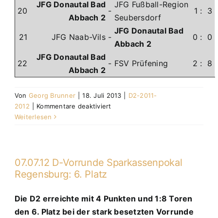
JFG Donautal Bad
JFG Fußball-Region
20
-
1
:
3
Abbach 2
Seubersdorf
JFG Donautal Bad
21
JFG Naab-Vils
-
0
:
0
Abbach 2
JFG Donautal Bad
22
-
FSV Prüfening
2
:
8
Abbach 2
Von
Georg Brunner
|
18. Juli 2013
|
D2-2011-
für
2012
|
Kommentare deaktiviert
D2-
Weiterlesen
Junioren
2011-
2012
07.07.12 D-Vorrunde Sparkassenpokal
Regensburg: 6. Platz
Die D2 erreichte mit 4 Punkten und 1:8 Toren
den 6. Platz bei der stark besetzten Vorrunde