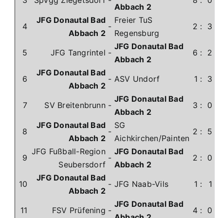
Abbach 2
JFG Donautal Bad
Freier TuS
4
-
2
:
3
Abbach 2
Regensburg
JFG Donautal Bad
5
JFG Tangrintel
-
6
:
2
Abbach 2
JFG Donautal Bad
6
-
ASV Undorf
1
:
3
Abbach 2
JFG Donautal Bad
7
SV Breitenbrunn
-
3
:
0
Abbach 2
JFG Donautal Bad
SG
8
-
2
:
5
Abbach 2
Aichkirchen/Painten
JFG Fußball-Region
JFG Donautal Bad
9
-
2
:
0
Seubersdorf
Abbach 2
JFG Donautal Bad
10
-
JFG Naab-Vils
1
:
1
Abbach 2
JFG Donautal Bad
11
FSV Prüfening
-
4
:
0
Abbach 2