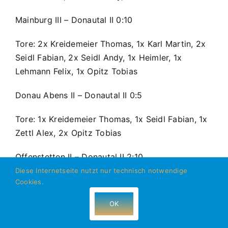
Mainburg III – Donautal II 0:10
Tore: 2x Kreidemeier Thomas, 1x Karl Martin, 2x
Seidl Fabian, 2x Seidl Andy, 1x Heimler, 1x
Lehmann Felix, 1x Opitz Tobias
Donau Abens II – Donautal II 0:5
Tore: 1x Kreidemeier Thomas, 1x Seidl Fabian, 1x
Zettl Alex, 2x Opitz Tobias
Offenstetten II – Donautal II 2:10
Diese Internetseite nutzt nur technisch notwendige
Tore: 3x Kreidemeier Thomas, 3x Seidl Fabian, 1x
Cookies.
Zettl Alex, 2x Opitz Tobias, 1x Karl Martin
OK
12.11.11 FSV Prüfening – Donautal 4:0 (2:0)