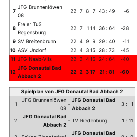
JFG Brunnenlöwen
7
22
7
8
7
43
:
49
-6
08
Freier TuS
8
22
7
1
14
36
:
64
-28
Regensburg
9
SV Breitenbrunn
22
4
9
9
29
:
40
-11
10
ASV Undorf
22
4
3
15
28
:
73
-45
11
JFG Naab-Vils
22
2
4
16
24
:
64
-40
JFG Donautal Bad
12
22
2
3
17
21
:
81
-60
Abbach 2
Spielplan von JFG Donautal Bad Abbach 2
JFG Brunnenlöwen
JFG Donautal Bad
1
-
3
:
1
08
Abbach 2
JFG Donautal Bad
2
-
TV Riedenburg
1
:
11
Abbach 2
JFG Donautal Bad
3
SpVgg Ziegetsdorf
-
8
:
0