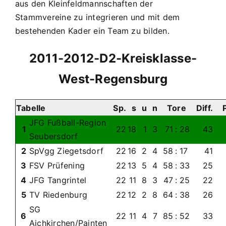
aus den Kleinfeldmannschaften der
Stammvereine zu integrieren und mit dem
bestehenden Kader ein Team zu bilden.
2011-2012-D2-Kreisklasse-
West-Regensburg
Tabelle
Sp.
s
u
n
Tore
Diff.
P
JFG Fußball-Region
1
22
18
1
3
71
:
28
43
Seubersdorf
2
SpVgg Ziegetsdorf
22
16
2
4
58
:
17
41
3
FSV Prüfening
22
13
5
4
58
:
33
25
4
JFG Tangrintel
22
11
8
3
47
:
25
22
5
TV Riedenburg
22
12
2
8
64
:
38
26
SG
6
22
11
4
7
85
:
52
33
Aichkirchen/Painten