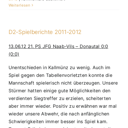
04.02.12
Weiterlesen
D2-
Turnier
DJK-
SV
D2-Spielberichte 2011-2012
Keilberg:
2.
13.06.12 21. PS JFG Naab-Vils – Donautal 0:0
Platz
(0:0)
Unentschieden in Kallmünz zu wenig. Auch im
Spiel gegen den Tabellenvorletzten konnte die
Mannschaft spielerisch nicht überzeugen. Unsere
Stürmer hatten einige gute Möglichkeiten den
verdienten Siegtreffer zu erzielen, scheiterten
aber immer wieder. Positiv zu erwähnen war mal
wieder unsere Abwehr, die nach anfänglichen
Schwierigkeiten immer besser ins Spiel kam.