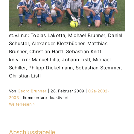
st.v.l.n.r.: Tobias Lakotta, Michael Brunner, Daniel
Schuster, Alexander Klotzbücher, Matthias
Brunner, Christian Hartl, Sebastian Knittl
kn.v.l.n.r.: Manuel Lilla, Johann Listl, Michael
Schiller, Philipp Diekelmann, Sebastian Stemmer,
Christian Listl
Von
Georg Brunner
|
28. Februar 2009
|
C2a-2002-
für
2003
|
Kommentare deaktiviert
C2a-
Weiterlesen
Junioren
2002/2003
Abschlusstabelle