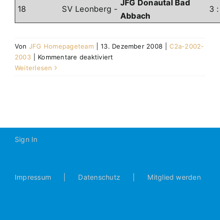
JFG Donautal Bad
18
SV Leonberg
-
3
Abbach
Von
JFG Homepageteam
|
13. Dezember 2008
|
C2a-2002-
für
2003
|
Kommentare deaktiviert
Abschlusstabelle
Weiterlesen
Sign In
Impressum
Datenschutz
Mitglied werden