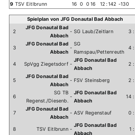
9
TSV Eitlbrunn
16
0
0
16
12
:
142
-130
Spielplan von JFG Donautal Bad Abbach
JFG Donautal Bad
2
-
SG Laub/Zeitlarn
3
Abbach
JFG Donautal Bad
SG
3
-
4
Abbach
Ramspau/Pettenreuth
JFG Donautal Bad
4
SpVgg Ziegetsdorf
-
2
Abbach
JFG Donautal Bad
5
-
FSV Steinsberg
2
Abbach
SG TB
JFG Donautal Bad
6
-
14
Regenst./Diesenb.
Abbach
JFG Donautal Bad
7
-
ASV Regenstauf
0
Abbach
JFG Donautal Bad
8
TSV Eitlbrunn
-
1
Abbach