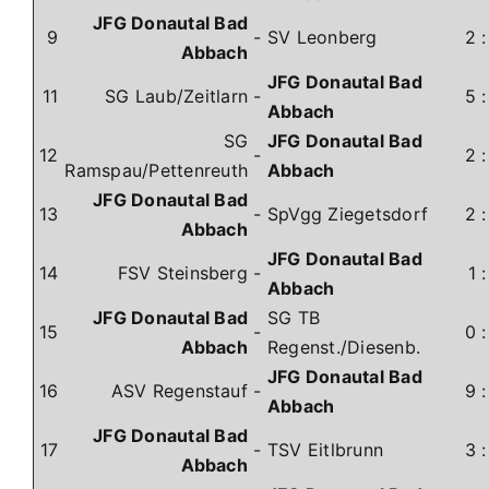
JFG Donautal Bad
9
-
SV Leonberg
2
Abbach
JFG Donautal Bad
11
SG Laub/Zeitlarn
-
5
Abbach
SG
JFG Donautal Bad
12
-
2
Ramspau/Pettenreuth
Abbach
JFG Donautal Bad
13
-
SpVgg Ziegetsdorf
2
Abbach
JFG Donautal Bad
14
FSV Steinsberg
-
1
Abbach
JFG Donautal Bad
SG TB
15
-
0
Abbach
Regenst./Diesenb.
JFG Donautal Bad
16
ASV Regenstauf
-
9
Abbach
JFG Donautal Bad
17
-
TSV Eitlbrunn
3
Abbach