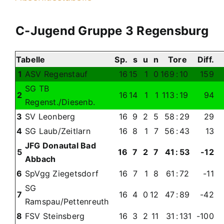
C-Jugend Gruppe 3 Regensburg
Tabelle
Sp.
s
u
n
Tore
Diff.
P
1
ASV Regenstauf
16
15
1
0
169
:
10
159
SG TB
2
16
14
1
1
113
:
19
94
Regenst./Diesenb.
3
SV Leonberg
16
9
2
5
58
:
29
29
4
SG Laub/Zeitlarn
16
8
1
7
56
:
43
13
JFG Donautal Bad
5
16
7
2
7
41
:
53
-12
Abbach
6
SpVgg Ziegetsdorf
16
7
1
8
61
:
72
-11
SG
7
16
4
0
12
47
:
89
-42
Ramspau/Pettenreuth
8
FSV Steinsberg
16
3
2
11
31
:
131
-100