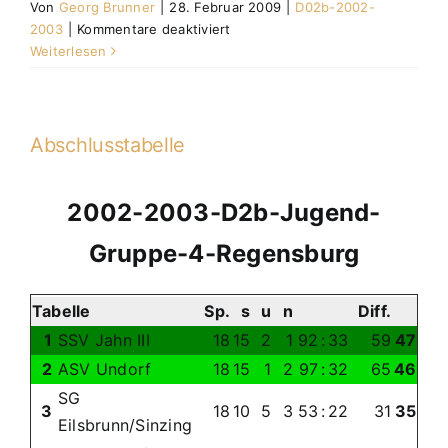
Von
Georg Brunner
|
28. Februar 2009
|
D02b-2002-
für
2003
|
Kommentare deaktiviert
D2b-
Weiterlesen
Junioren
2002/2003
Abschlusstabelle
2002-2003-D2b-Jugend-
Gruppe-4-Regensburg
Tabelle
Sp.
s
u
n
Diff.
1
SSV Jahn III
18
15
2
1
92
:
33
59
47
2
ASV Undorf
18
15
1
2
97
:
32
65
46
SG
3
18
10
5
3
53
:
22
31
35
Eilsbrunn/Sinzing