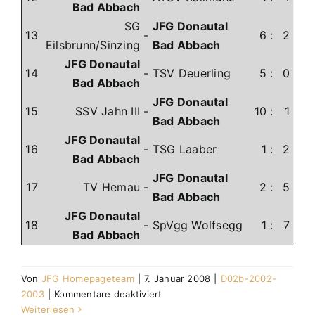
Bad Abbach
SG
JFG Donautal
13
-
6
:
2
Eilsbrunn/Sinzing
Bad Abbach
JFG Donautal
14
-
TSV Deuerling
5
:
0
Bad Abbach
JFG Donautal
15
SSV Jahn III
-
10
:
1
Bad Abbach
JFG Donautal
16
-
TSG Laaber
1
:
2
Bad Abbach
JFG Donautal
17
TV Hemau
-
2
:
5
Bad Abbach
JFG Donautal
18
-
SpVgg Wolfsegg
1
:
7
Bad Abbach
Von
JFG Homepageteam
|
7. Januar 2008
|
D02b-2002-
für
2003
|
Kommentare deaktiviert
Abschlusstabelle
Weiterlesen