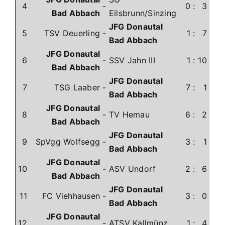
4
-
0
:
3
Bad Abbach
Eilsbrunn/Sinzing
JFG Donautal
5
TSV Deuerling
-
1
:
7
Bad Abbach
JFG Donautal
6
-
SSV Jahn III
1
:
10
Bad Abbach
JFG Donautal
7
TSG Laaber
-
7
:
1
Bad Abbach
JFG Donautal
8
-
TV Hemau
6
:
2
Bad Abbach
JFG Donautal
9
SpVgg Wolfsegg
-
3
:
1
Bad Abbach
JFG Donautal
10
-
ASV Undorf
2
:
6
Bad Abbach
JFG Donautal
11
FC Viehhausen
-
3
:
0
Bad Abbach
JFG Donautal
12
-
ATSV Kallmünz
1
:
4