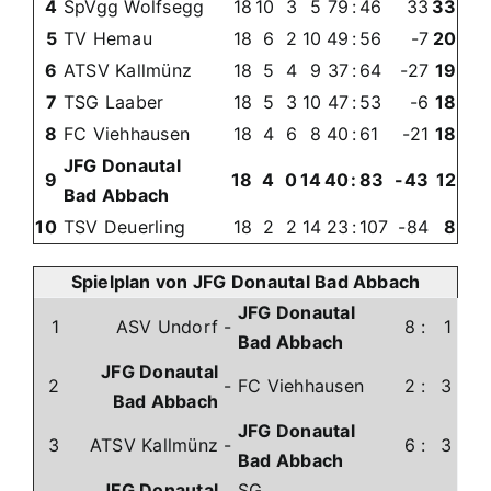
4
SpVgg Wolfsegg
18
10
3
5
79
:
46
33
33
5
TV Hemau
18
6
2
10
49
:
56
-7
20
6
ATSV Kallmünz
18
5
4
9
37
:
64
-27
19
7
TSG Laaber
18
5
3
10
47
:
53
-6
18
8
FC Viehhausen
18
4
6
8
40
:
61
-21
18
JFG Donautal
9
18
4
0
14
40
:
83
-43
12
Bad Abbach
10
TSV Deuerling
18
2
2
14
23
:
107
-84
8
Spielplan von JFG Donautal Bad Abbach
JFG Donautal
1
ASV Undorf
-
8
:
1
Bad Abbach
JFG Donautal
2
-
FC Viehhausen
2
:
3
Bad Abbach
JFG Donautal
3
ATSV Kallmünz
-
6
:
3
Bad Abbach
JFG Donautal
SG