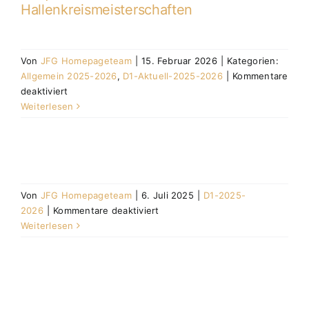
Hallenkreismeisterschaften
Von
JFG Homepageteam
|
15. Februar 2026
|
Kategorien:
Allgemein 2025-2026
,
D1-Aktuell-2025-2026
|
Kommentare
für
deaktiviert
D1
Weiterlesen
qualifiziert
sich
für
Endrunde
der
Von
JFG Homepageteam
|
6. Juli 2025
|
D1-2025-
Hallenkreismeisterschaften
für
2026
|
Kommentare deaktiviert
D1-
Weiterlesen
2025-
2026