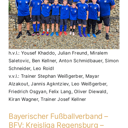
h.v.l.:
Yousef Khaddo, Julian Freund, Miralem
Saletovic, Ben Kellner, Anton Schmidbauer, Simon
Schneider, Leo Roidl
v.v.l.: Trainer Stephan Weißgerber, Mayar
Alzakout, Jannis Agkntziev, Leo Weißgerber,
Friedrich Osgyan, Felix Lang, Oliver Diewald,
Kiran Wagner, Trainer Josef Kellner
Bayerischer Fußballverband –
BFV: Kreisliga Regensburg –