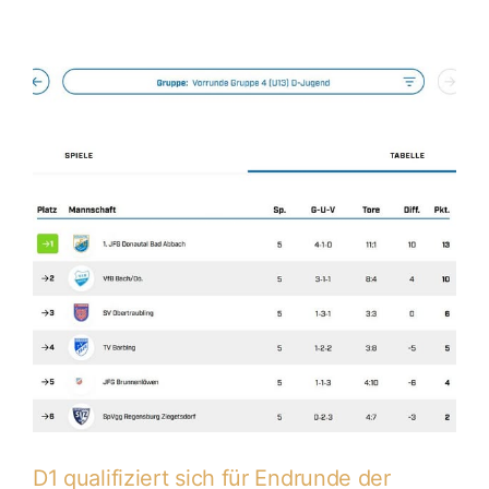
Platz
3
bei
Hallenkreismeisterschaftsendrunde
D1 qualifiziert sich für Endrunde der