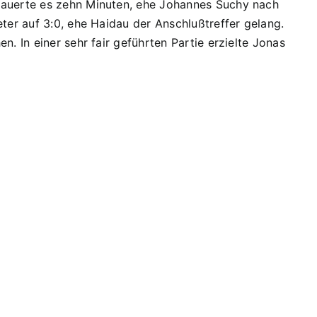
 dauerte es zehn Minuten, ehe Johannes Suchy nach
ter auf 3:0, ehe Haidau der Anschlußtreffer gelang.
. In einer sehr fair geführten Partie erzielte Jonas
D1
Bei
Mini-
EM
nach
D1-Junioren 2011-2012
rlage
Vorrunde
ausgeschieden