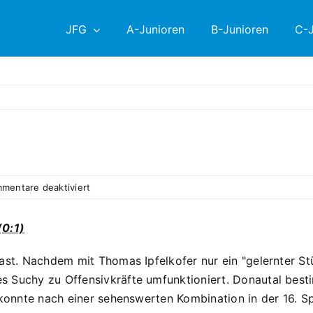
JFG
A-Junioren
B-Junioren
C-J
für
mentare deaktiviert
D1
4:1
(0:1)
Auswärtssieg
gegen
ast. Nachdem mit Thomas Ipfelkofer nur ein "gelernter St
JFG
 Suchy zu Offensivkräfte umfunktioniert. Donautal bestim
Haidau
konnte nach einer sehenswerten Kombination in der 16. Spi