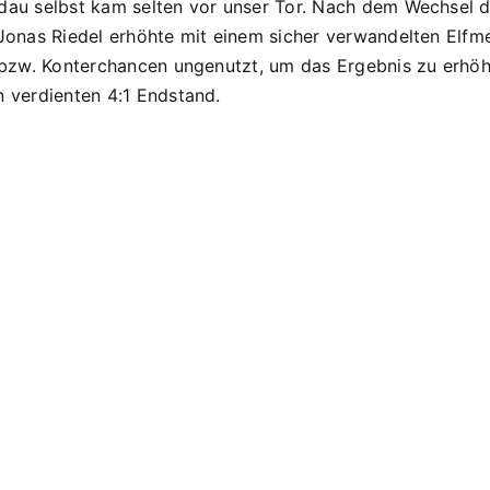
idau selbst kam selten vor unser Tor. Nach dem Wechsel
 Jonas Riedel erhöhte mit einem sicher verwandelten Elfme
 bzw. Konterchancen ungenutzt, um das Ergebnis zu erhöhen
n verdienten 4:1 Endstand.
D1
Spk.
Pokal
D1
3:1
Spk.
Sieg
Pokal
im
3:0
kleinen
Niede
Finale
gegen
Mainburg