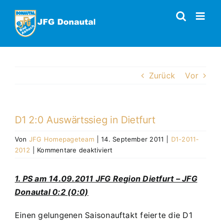
Zum
Inhalt
springen
Zurück
Vor
D1 2:0 Auswärtssieg in Dietfurt
Von
JFG Homepageteam
|
14. September 2011
|
D1-2011-
für
2012
|
Kommentare deaktiviert
D1
2:0
1. PS am 14.09.2011 JFG Region Dietfurt – JFG
Auswärtssieg
Donautal 0:2 (0:0)
in
Dietfurt
Einen gelungenen Saisonauftakt feierte die D1