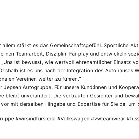
allem stärkt es das Gemeinschaftsgefühl. Sportliche Aktiv
ernen Teamarbeit, Disziplin, Fairplay und entwickeln soz
„Uns ist bewusst, wie wertvoll ehrenamtlicher Einsatz v
h. Deshalb ist es uns nach der Integration des Autohauses 
nalen Vereinen weiter zu führen.“
r Jepsen Autogruppe. Für unsere Kund:innen und Kooperat
ice bleibt unverändert. Die vertrauten Gesichter und bewä
 vor mit derselben Hingabe und Expertise für Sie da, um b
uppe #wirsindfürsieda #Volkswagen #vwteamwear #fuss