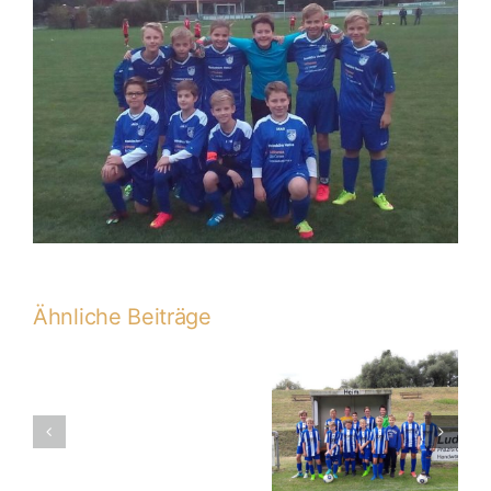
Ähnliche Beiträge
16. PS.: D3 –
15. PS: JFG
D3-
TSV
Kickers
2016-
Oberisling 0:3
Labertal II –
2017
(0:1)
D3 4:2 (1:1)