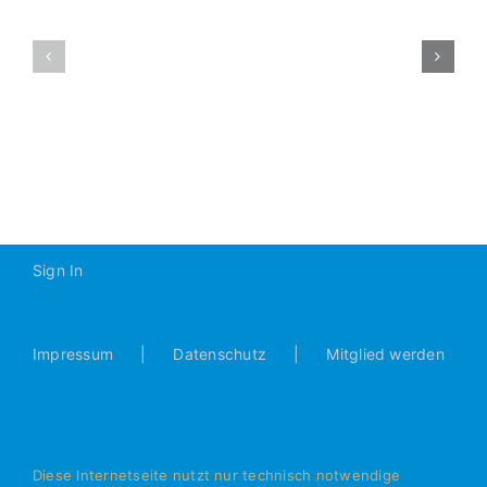
D1-
Turnier
D1-
beim
2016-
Gerner-
2017
Cup:
1.
Platz
Sign In
Impressum
Datenschutz
Mitglied werden
Diese Internetseite nutzt nur technisch notwendige