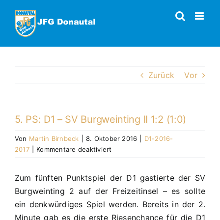
Zum
Inhalt
springen
Zurück
Vor
5. PS: D1 – SV Burgweinting II 1:2 (1:0)
Von
Martin Birnbeck
|
8. Oktober 2016
|
D1-2016-
für
2017
|
Kommentare deaktiviert
5.
PS:
Zum fünften Punktspiel der D1 gastierte der SV
D1
Burgweinting 2 auf der Freizeitinsel – es sollte
–
SV
ein denkwürdiges Spiel werden. Bereits in der 2.
Burgweinting
Minute gab es die erste Riesenchance für die D1