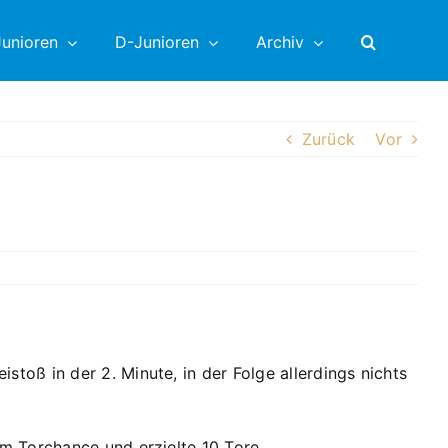
unioren
D-Junioren
Archiv
Zurück
Vor
oß in der 2. Minute, in der Folge allerdings nichts
m Torchance und erzielte 10 Tore.