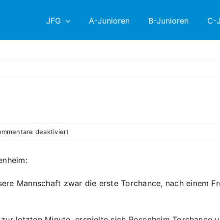
JFG
A-Junioren
B-Junioren
C-J
für
ommentare deaktiviert
Rückrunde
enheim:
e Mannschaft zwar die erste Torchance, nach einem Freist
zur letzten Minute, erspielte sich Rosenheim Torchance u