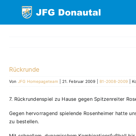
Zum
Inhalt
springen
Rückrunde
Von
JFG Homepageteam
|
21. Februar 2009
|
B1-2008-2009
|
K
7. Rückrundenspiel zu Hause gegen Spitzenreiter Ros
Gegen hervorragend spielende Rosenheimer hatte unser
zu bestellen.
Mit schnellem, dynamischem Kombinationsfußball bis 