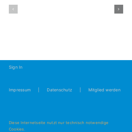
B1-
B1
2021-
Saisonauskl
2022
Sign In
Impressum
Datenschutz
Mitglied werden
Diese Internetseite nutzt nur technisch notwendige
Cookies.
© Alle Rechte vorbehalten - JFG Donautal Bad Abbach e.V.