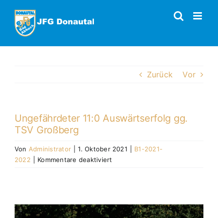
Zum
Inhalt
springen
Zurück
Vor
Ungefährdeter 11:0 Auswärtserfolg gg.
TSV Großberg
Von
Administrator
|
1. Oktober 2021
|
B1-2021-
für
2022
|
Kommentare deaktiviert
Ungefährdeter
11:0
Auswärtserfolg
gg.
TSV