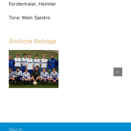
Fordermaier, Heimler
Tore: Wein Sandro
Ähnliche Beiträge
Erste
Niederlage
n
in
der
Aufstiegsru
Sign In