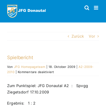
Zum
Inhalt
springen
Zurück
Vor
Spielbericht
Von
JFG Homepageteam
|
18. Oktober 2009
|
A2-2009-
für
2010
|
Kommentare deaktiviert
Spielbericht
Zum Punktspiel: JFG Donautal A2 : Spvgg
Ziegetsdorf 17.10.2009
Ergebnis: 1 : 2