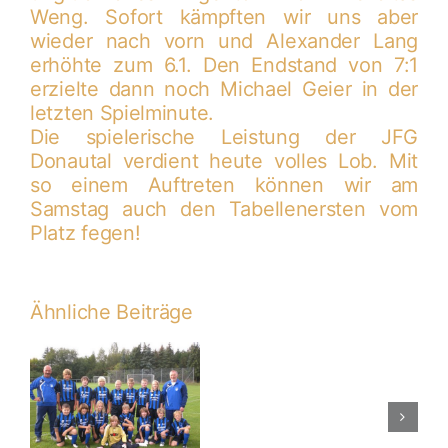
Weng. Sofort kämpften wir uns aber
wieder nach vorn und Alexander Lang
erhöhte zum 6.1. Den Endstand von 7:1
erzielte dann noch Michael Geier in der
letzten Spielminute.
Die spielerische Leistung der JFG
Donautal verdient heute volles Lob. Mit
so einem Auftreten können wir am
Samstag auch den Tabellenersten vom
Platz fegen!
Ähnliche Beiträge
FC
Jura
05
n
–