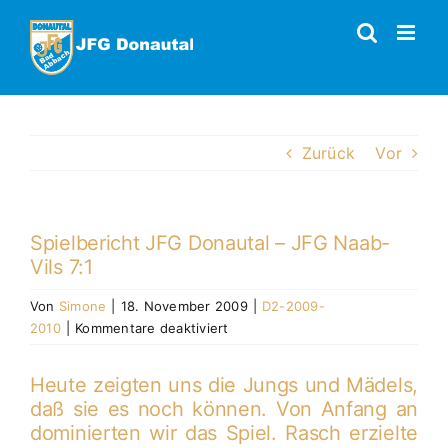
Zum
Inhalt
springen
Zurück
Vor
Spielbericht JFG Donautal – JFG Naab-
Vils 7:1
Von
Simone
|
18. November 2009
|
D2-2009-
für
2010
|
Kommentare deaktiviert
Spielbericht
JFG
Heute zeigten uns die Jungs und Mädels,
Donautal
daß sie es noch können. Von Anfang an
–
dominierten wir das Spiel. Rasch erzielte
JFG