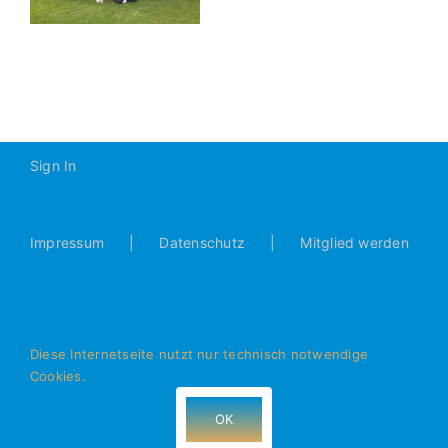
JFG
Donautal
5:2
Sign In
Impressum
Datenschutz
Mitglied werden
Diese Internetseite nutzt nur technisch notwendige
Cookies.
© Alle Rechte vorbehalten - JFG Donautal Bad Abbach e.V.
- 93077 Bad Abbach
OK
Facebook
Instagram