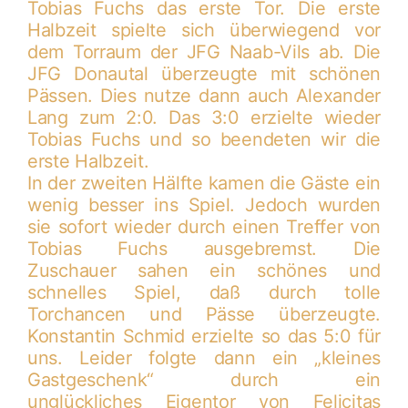
Tobias Fuchs das erste Tor. Die erste
Naab-
Halbzeit spielte sich überwiegend vor
Vils
dem Torraum der JFG Naab-Vils ab. Die
7:1
JFG Donautal überzeugte mit schönen
Pässen. Dies nutze dann auch Alexander
Lang zum 2:0. Das 3:0 erzielte wieder
Tobias Fuchs und so beendeten wir die
erste Halbzeit.
In der zweiten Hälfte kamen die Gäste ein
wenig besser ins Spiel. Jedoch wurden
sie sofort wieder durch einen Treffer von
Tobias Fuchs ausgebremst. Die
Zuschauer sahen ein schönes und
schnelles Spiel, daß durch tolle
Torchancen und Pässe überzeugte.
Konstantin Schmid erzielte so das 5:0 für
uns. Leider folgte dann ein „kleines
Gastgeschenk“ durch ein
unglückliches Eigentor von Felicitas