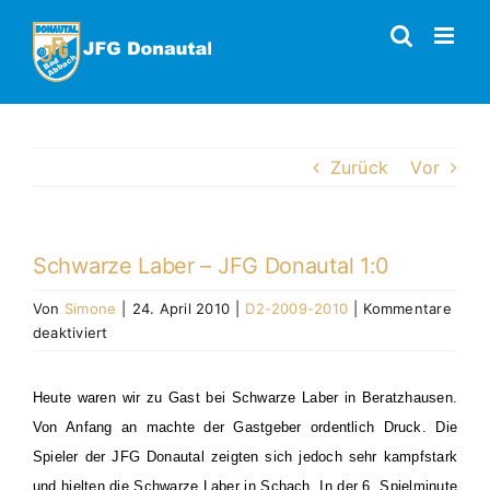
Zum
Inhalt
springen
Zurück
Vor
Schwarze Laber – JFG Donautal 1:0
Von
Simone
|
24. April 2010
|
D2-2009-2010
|
Kommentare
für
deaktiviert
Schwarze
Laber
Heute waren wir zu Gast bei Schwarze Laber in Beratzhausen.
–
Von Anfang an machte der Gastgeber ordentlich Druck. Die
JFG
Donautal
Spieler der JFG Donautal zeigten sich jedoch sehr kampfstark
1:0
und hielten die Schwarze Laber in Schach. In der 6. Spielminute