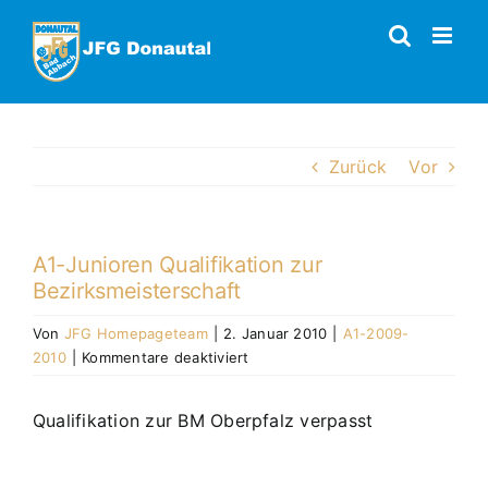
Zum
Inhalt
springen
Zurück
Vor
A1-Junioren Qualifikation zur
Bezirksmeisterschaft
Von
JFG Homepageteam
|
2. Januar 2010
|
A1-2009-
für
2010
|
Kommentare deaktiviert
A1-
Junioren
Qualifikation zur BM Oberpfalz verpasst
Qualifikation
zur
Bezirksmeisterschaft