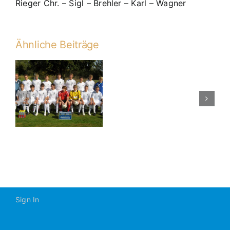
Rieger Chr. – Sigl – Brehler – Karl – Wagner
Ähnliche Beiträge
A1
5:0-
n
Sieg
zum
Saisonabsch
Sign In