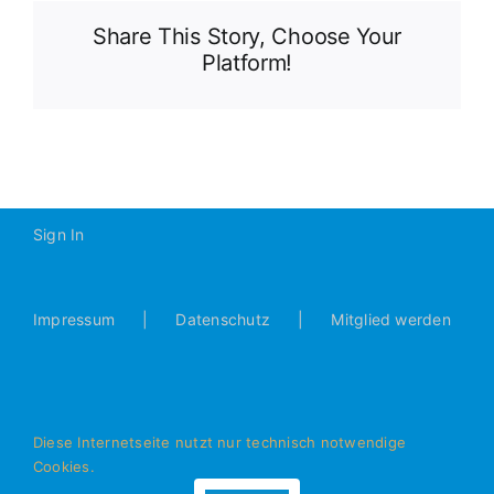
Share This Story, Choose Your
Platform!
Sign In
Impressum
Datenschutz
Mitglied werden
Diese Internetseite nutzt nur technisch notwendige
Cookies.
© Alle Rechte vorbehalten - JFG Donautal Bad Abbach e.V.