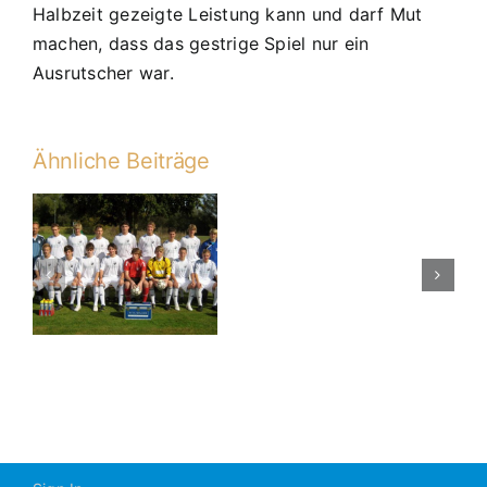
Halbzeit gezeigte Leistung kann und darf Mut
machen, dass das gestrige Spiel nur ein
Ausrutscher war.
Ähnliche Beiträge
A1
5:0-
n
Sieg
zum
Saisonabsch