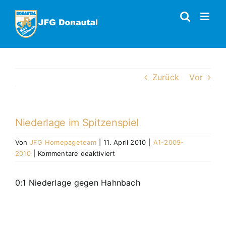
Zum
Inhalt
springen
Zurück
Vor
Niederlage im Spitzenspiel
Von
JFG Homepageteam
|
11. April 2010
|
A1-2009-
für
2010
|
Kommentare deaktiviert
Niederlage
im
0:1 Niederlage gegen Hahnbach
Spitzenspiel