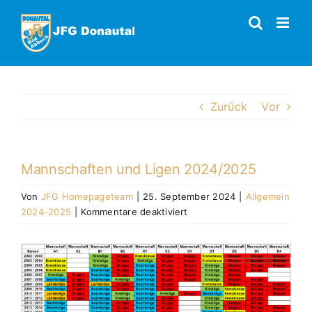
Zum
Inhalt
springen
Zurück
Vor
Mannschaften und Ligen 2024/2025
Von
JFG Homepageteam
|
25. September 2024
|
Allgemein
für
2024-2025
|
Kommentare deaktiviert
Mannschaften
und
Zeige
Ligen
grösseres
2024/2025
Bild