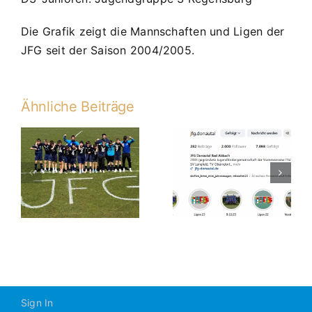
Die Grafik zeigt die Mannschaften und Ligen der
JFG seit der Saison 2004/2005.
Ähnliche Beiträge
Trainer und
g
2069 Follower
Betreuer
auf Instagram
gesucht.
Sign In