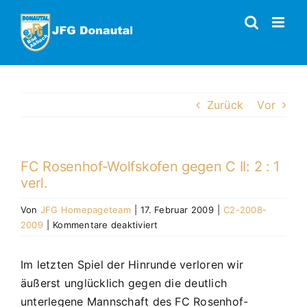
Zum
Inhalt
springen
Zurück
Vor
FC Rosenhof-Wolfskofen gegen C II: 2 : 1
verl.
Von
JFG Homepageteam
|
17. Februar 2009
|
C2-2008-
für
2009
|
Kommentare deaktiviert
FC
Rosenhof-
Im letzten Spiel der Hinrunde verloren wir
Wolfskofen
äußerst unglücklich gegen die deutlich
gegen
C
unterlegene Mannschaft des FC Rosenhof-