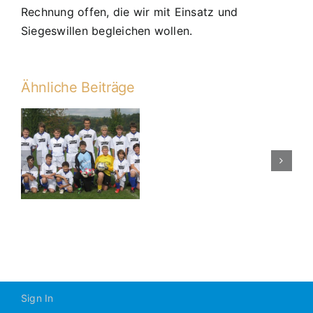
Rechnung offen, die wir mit Einsatz und
Siegeswillen begleichen wollen.
Ähnliche Beiträge
C2
gegen
JFG
n
Donaueben
Bayern
07
III
3:3
Sign In