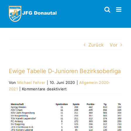
Zum
Inhalt
springen
Zurück
Vor
Ewige Tabelle D-Junioren Bezirksoberliga
Von
Michael Fehrer
|
10. Juni 2020
|
Allgemein 2020-
für
2021
|
Kommentare deaktiviert
Ewige
Tabelle
Zeige
D-
grösseres
Junioren
Bild
Bezirksoberliga