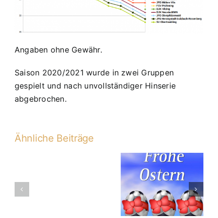
Angaben ohne Gewähr.
Saison 2020/2021 wurde in zwei Gruppen
gespielt und nach unvollständiger Hinserie
abgebrochen.
Ähnliche Beiträge
Servus
Schon 264
JFG wünscht
Kim!
Scheine
Frohe Ostern
Servus
gesammelt
Franzi!