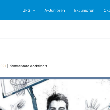
JFG
A-Junioren
B-Junioren
C-J
für
2021
|
Kommentare deaktiviert
Schon
264
Scheine
gesammelt