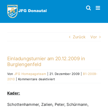
Zum
Inhalt
springen
Zurück
Vor
Einladungsturnier am 20.12.2009 in
Burglengenfeld
Von
JFG Homepageteam
|
21. Dezember 2009
|
B1-2009-
für
2010
|
Kommentare deaktiviert
Einladungsturnier
am
Kader:
20.12.2009
in
Schottenhammer, Zalien, Peter, Schürmann,
Burglengenfeld