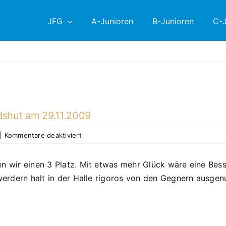
JFG
A-Junioren
B-Junioren
C-J
dshut am 29.11.2009
für
|
Kommentare deaktiviert
DIII
Junioren-
n wir einen 3 Platz. Mit etwas mehr Glück wäre eine Besse
Hallenkreismeisterschaften
 werdern halt in der Halle rigoros von den Gegnern ausge
Landshut
am
29.11.2009