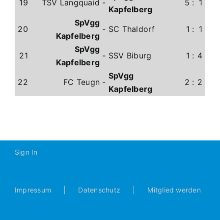
19
TSV Langquaid
-
5
:
1
Kapfelberg
SpVgg
20
-
SC Thaldorf
1
:
1
Kapfelberg
SpVgg
21
-
SSV Biburg
1
:
4
Kapfelberg
SpVgg
22
FC Teugn
-
2
:
2
Kapfelberg
Sign In
Impressum
Datenschutz
Mitglied werden