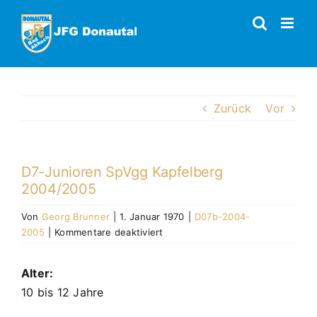
Zum
Inhalt
springen
Zurück
Vor
D7-Junioren SpVgg Kapfelberg
2004/2005
Von
Georg Brunner
|
1. Januar 1970
|
D07b-2004-
für
2005
|
Kommentare deaktiviert
D7-
Junioren
Alter:
SpVgg
10 bis 12 Jahre
Kapfelberg
2004/2005