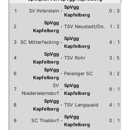
SpVgg
1
SV Ihrlerstein
-
0
:
3
Kapfelberg
SpVgg
2
-
TSV Neustadt/Do.
1
:
2
Kapfelberg
SpVgg
3
SC Mitterfecking
-
4
:
1
Kapfelberg
SpVgg
4
-
TSV Rohr
3
:
5
Kapfelberg
SpVgg
6
-
Peisinger SC
3
:
2
Kapfelberg
SV
SpVgg
7
-
9
:
1
Niederleierndorf
Kapfelberg
SpVgg
8
-
TSV Langquaid
4
:
1
Kapfelberg
SpVgg
9
SC Thaldorf
-
0
:
1
Kapfelberg