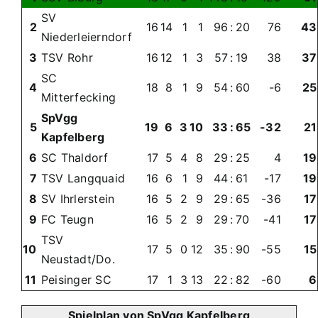
SV
2
16
14
1
1
96
:
20
76
43
Niederleierndorf
3
TSV Rohr
16
12
1
3
57
:
19
38
37
SC
4
18
8
1
9
54
:
60
-6
25
Mitterfecking
SpVgg
5
19
6
3
10
33
:
65
-32
21
Kapfelberg
6
SC Thaldorf
17
5
4
8
29
:
25
4
19
7
TSV Langquaid
16
6
1
9
44
:
61
-17
19
8
SV Ihrlerstein
16
5
2
9
29
:
65
-36
17
9
FC Teugn
16
5
2
9
29
:
70
-41
17
TSV
10
17
5
0
12
35
:
90
-55
15
Neustadt/Do.
11
Peisinger SC
17
1
3
13
22
:
82
-60
6
Spielplan von SpVgg Kapfelberg