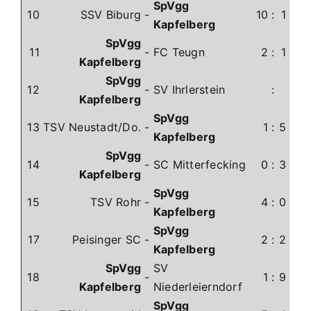
SpVgg
10
SSV Biburg
-
10
:
1
Kapfelberg
SpVgg
11
-
FC Teugn
2
:
1
Kapfelberg
SpVgg
12
-
SV Ihrlerstein
:
Kapfelberg
SpVgg
13
TSV Neustadt/Do.
-
1
:
5
Kapfelberg
SpVgg
14
-
SC Mitterfecking
0
:
3
Kapfelberg
SpVgg
15
TSV Rohr
-
4
:
0
Kapfelberg
SpVgg
17
Peisinger SC
-
2
:
2
Kapfelberg
SpVgg
SV
18
-
1
:
9
Kapfelberg
Niederleierndorf
SpVgg