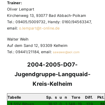
Trainer:
Oliver Lempart
Kirchenweg 13, 93077 Bad Abbach-Poikam
Tel.: 09405/5009732, Handy: 0160/94563347,
email:
o.lempart@t-online.de
Walter Weih
Auf dem Sand 12, 93309 Kelheim
Tel.: 09441/21184, email:
sawawe@aol.com
2004-2005-DO7-
Jugendgruppe-Langquaid-
Kreis-Kelheim
Tabelle
Sp.
s
u
n
Tore
Diff.
Pkt.
1
SSV Biburg
18
17
0
1
148
:
19
129
51