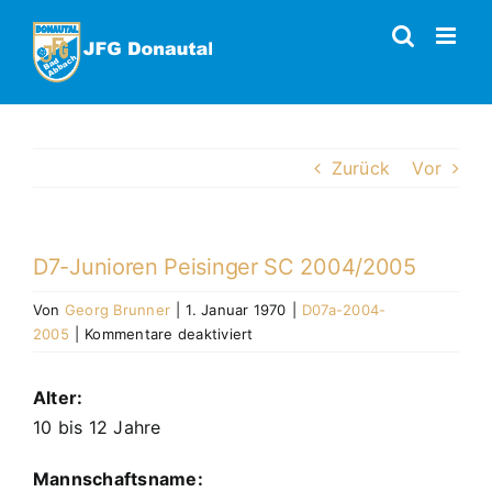
Zum
Inhalt
springen
Zurück
Vor
D7-Junioren Peisinger SC 2004/2005
Von
Georg Brunner
|
1. Januar 1970
|
D07a-2004-
für
2005
|
Kommentare deaktiviert
D7-
Junioren
Alter:
Peisinger
10 bis 12 Jahre
SC
2004/2005
Mannschaftsname: