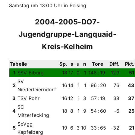
Samstag um 13:00 Uhr in Peising
2004-2005-DO7-
Jugendgruppe-Langquaid-
Kreis-Kelheim
Tabelle
Sp.
s
u
n
Tore
Diff.
Pkt.
1
SSV Biburg
18
17
0
1
148
:
19
129
51
SV
2
16
14
1
1
96
:
20
76
43
Niederleierndorf
3
TSV Rohr
16
12
1
3
57
:
19
38
37
SC
4
18
8
1
9
54
:
60
-6
25
Mitterfecking
SpVgg
5
19
6
3
10
33
:
65
-32
21
Kapfelberg