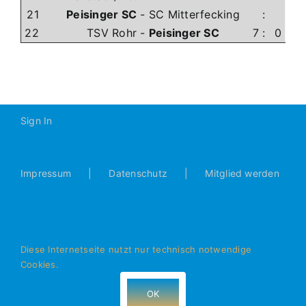
21
Peisinger SC
-
SC Mitterfecking
:
22
TSV Rohr
-
Peisinger SC
7
:
0
Sign In
Impressum
Datenschutz
Mitglied werden
Diese Internetseite nutzt nur technisch notwendige
Cookies.
© Alle Rechte vorbehalten - JFG Donautal Bad Abbach e.V.
- 93077 Bad Abbach
OK