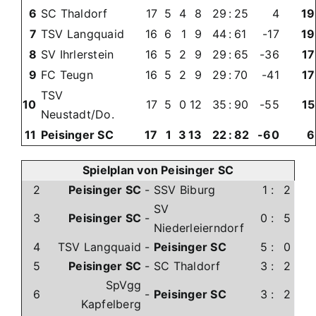
6
SC Thaldorf
17
5
4
8
29
:
25
4
19
7
TSV Langquaid
16
6
1
9
44
:
61
-17
19
8
SV Ihrlerstein
16
5
2
9
29
:
65
-36
17
9
FC Teugn
16
5
2
9
29
:
70
-41
17
TSV
10
17
5
0
12
35
:
90
-55
15
Neustadt/Do.
11
Peisinger SC
17
1
3
13
22
:
82
-60
6
Spielplan von Peisinger SC
2
Peisinger SC
-
SSV Biburg
1
:
2
SV
3
Peisinger SC
-
0
:
5
Niederleierndorf
4
TSV Langquaid
-
Peisinger SC
5
:
0
5
Peisinger SC
-
SC Thaldorf
3
:
2
SpVgg
6
-
Peisinger SC
3
:
2
Kapfelberg