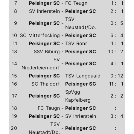
7
Peisinger SC
-
FC Teugn
1
:
1
8
SV Ihrlerstein
-
Peisinger SC
2
:
1
TSV
9
Peisinger SC
-
0
:
5
Neustadt/Do.
10
SC Mitterfecking
-
Peisinger SC
6
:
4
11
Peisinger SC
-
TSV Rohr
1
:
1
13
SSV Biburg
-
Peisinger SC
10
:
2
SV
14
-
Peisinger SC
4
:
1
Niederleierndorf
15
Peisinger SC
-
TSV Langquaid
0
:
12
16
SC Thaldorf
-
Peisinger SC
11
:
1
SpVgg
17
Peisinger SC
-
2
:
2
Kapfelberg
18
FC Teugn
-
Peisinger SC
:
19
Peisinger SC
-
SV Ihrlerstein
3
:
4
TSV
20
-
Peisinger SC
:
Neustadt/Do.