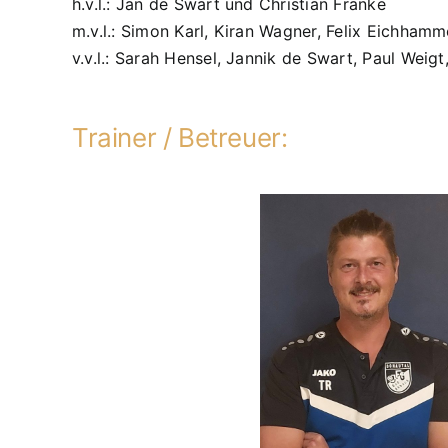
h.v.l.: Jan de Swart und Christian Franke
m.v.l.: Simon Karl, Kiran Wagner, Felix Eichha
v.v.l.: Sarah Hensel, Jannik de Swart, Paul Weig
Trainer / Betreuer: