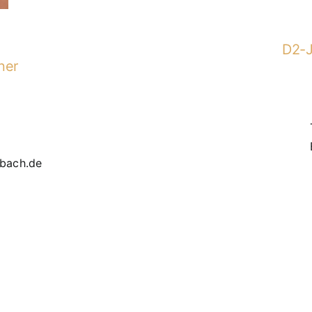
D2-J
ner
9
bbach.de