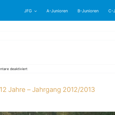
JFG
A-Junioren
B-Junioren
C-J
für
tare deaktiviert
D2-
2024-
2025
s 12 Jahre – Jahrgang 2012/2013