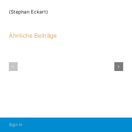
(Stephan Eckert)
Ähnliche Beiträge
D1
erzielt
Unentschie
D1-
gegen
2015-
SSV
2016
Jahn
Regensburg
(1:1)
Sign In