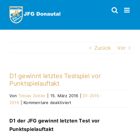
Zum
Inhalt
springen
Zurück
Vor
D1 gewinnt letztes Testspiel vor
Punktspielauftakt
Von
Tobias Zeitler
|
15. März 2016
|
D1-2015-
für
2016
|
Kommentare deaktiviert
D1
gewinnt
D1 der JFG gewinnt letzten Test vor
letztes
Punktspielauftakt
Testspiel
vor