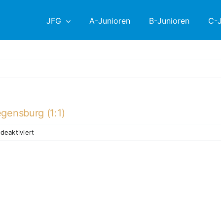
JFG
A-Junioren
B-Junioren
C-J
gensburg (1:1)
für
eaktiviert
D1
erzielt
Unentschieden
gegen
SSV
Jahn
Regensburg
D1
(1:1)