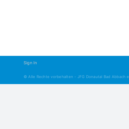
D1-
2015-
2016
Sign In
© Alle Rechte vorbehalten - JFG Donautal Bad Abbach 