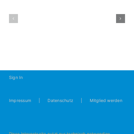
erzielt
Unentschie
D1-
gegen
2015-
SSV
2016
Jahn
Regensburg
(1:1)
Sign In
Impressum
Datenschutz
Mitglied werden
Diese Internetseite nutzt nur technisch notwendige