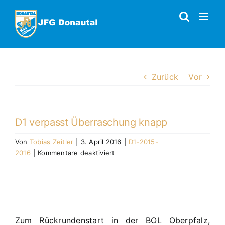
Zum
Inhalt
springen
Zurück
Vor
D1 verpasst Überraschung knapp
Von
Tobias Zeitler
|
3. April 2016
|
D1-2015-
für
2016
|
Kommentare deaktiviert
D1
verpasst
Zeige
Überraschung
grösseres
knapp
Bild
Zum Rückrundenstart in der BOL Oberpfalz,