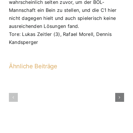
wahrscheinlich selten zuvor, um der BOL-
Mannschaft ein Bein zu stellen, und die C1 hier
nicht dagegen hielt und auch spielerisch keine
ausreichenden Lösungen fand.
Tore: Lukas Zeitler (3), Rafael Morell, Dennis
Kandsperger
Ähnliche Beiträge
13.
PS:
TSV
C1-
Kareth-
2017-
Lappersdorf
2018
–
C1
4:2
(2:1)