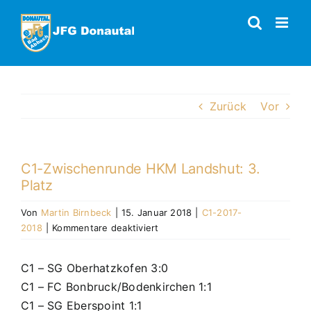
Zum
Inhalt
springen
Zurück
Vor
C1-Zwischenrunde HKM Landshut: 3.
Platz
Von
Martin Birnbeck
|
15. Januar 2018
|
C1-2017-
für
2018
|
Kommentare deaktiviert
C1-
Zwischenrunde
C1 – SG Oberhatzkofen 3:0
HKM
C1 – FC Bonbruck/Bodenkirchen 1:1
Landshut:
3.
C1 – SG Eberspoint 1:1