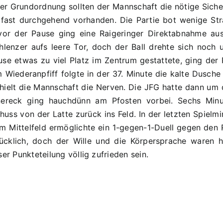
 Grundordnung sollten der Mannschaft die nötige Sicher
fast durchgehend vorhanden. Die Partie bot wenige Str
 vor der Pause ging eine Raigeringer Direktabnahme au
lenzer aufs leere Tor, doch der Ball drehte sich noch
use etwas zu viel Platz im Zentrum gestattete, ging der 
m Wiederanpfiff folgte in der 37. Minute die kalte Dusche 
behielt die Mannschaft die Nerven. Die JFG hatte dann um
nereck ging hauchdünn am Pfosten vorbei. Sechs Min
huss von der Latte zurück ins Feld. In der letzten Spie
m Mittelfeld ermöglichte ein 1-gegen-1-Duell gegen den 
ücklich, doch der Wille und die Körpersprache waren 
er Punkteteilung völlig zufrieden sein.