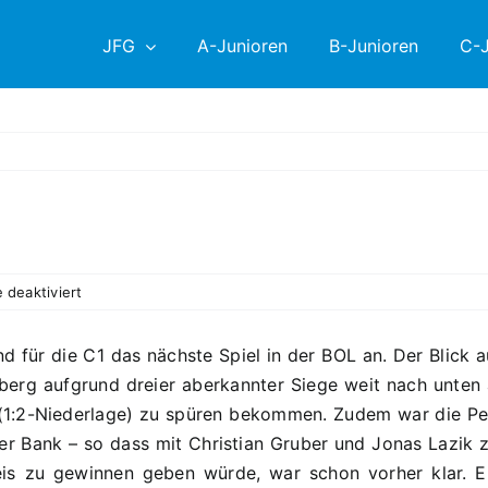
JFG
A-Junioren
B-Junioren
C-J
für
deaktiviert
11.
PS:
 für die C1 das nächste Spiel in der BOL an. Der Blick au
C1
rg aufgrund dreier aberkannter Siege weit nach unten a
–
SV
 (1:2-Niederlage) zu spüren bekommen. Zudem war die Pers
Raigering
der Bank – so dass mit Christian Gruber und Jonas Lazik z
1:1
is zu gewinnen geben würde, war schon vorher klar. Ei
(0:0)