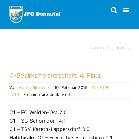
Zum
Inhalt
springen
Zurück
Vor
C-Bezirksmeisterschaft: 4. Platz
Von
Martin Birnbeck
|
10. Februar 2019
|
C1-2018-
für
2019
|
Kommentare deaktiviert
C-
Bezirksmeisterschaft:
C1 – FC Weiden-Ost 2:0
4.
C1 – SG Schorndorf 4:1
Platz
C1 – TSV Kareth-Lappersdorf 0:0
Halbfinale:
C1 – Freier TuS Regensburg 0:1