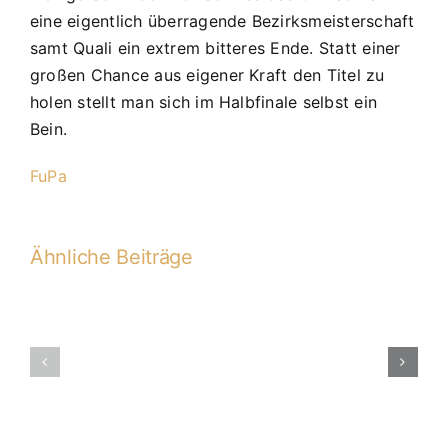
eine eigentlich überragende Bezirksmeisterschaft
samt Quali ein extrem bitteres Ende. Statt einer
großen Chance aus eigener Kraft den Titel zu
holen stellt man sich im Halbfinale selbst ein
Bein.
FuPa
Ähnliche Beiträge
22.
PS:
C1
C1-
–
2018-
TSV
2019
Kareth-
Lappersdorf