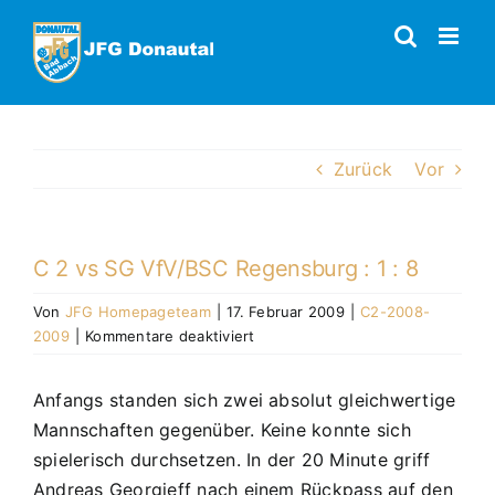
Zum
Inhalt
springen
Zurück
Vor
C 2 vs SG VfV/BSC Regensburg : 1 : 8
Von
JFG Homepageteam
|
17. Februar 2009
|
C2-2008-
für
2009
|
Kommentare deaktiviert
C
2
Anfangs standen sich zwei absolut gleichwertige
vs
Mannschaften gegenüber. Keine konnte sich
SG
VfV/BSC
spielerisch durchsetzen. In der 20 Minute griff
Regensburg
Andreas Georgieff nach einem Rückpass auf den