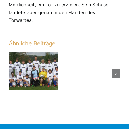
Möglichkeit, ein Tor zu erzielen. Sein Schuss
landete aber genau in den Händen des
Torwartes.
Ähnliche Beiträge
C2
gegen
JFG
n
Donaueben
Bayern
07
III
3:3