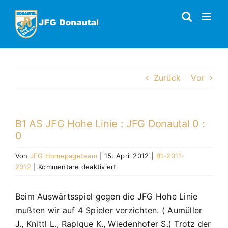
Zum
Inhalt
springen
Zurück
Vor
B1 AS JFG Hohe Linie : JFG Donautal 0 :
0
Von
JFG Homepageteam
|
15. April 2012
|
B1-2011-
für
2012
|
Kommentare deaktiviert
B1
AS
Beim Auswärtsspiel gegen die JFG Hohe Linie
JFG
mußten wir auf 4 Spieler verzichten. ( Aumüller
Hohe
Linie
J., Knittl L., Rapique K., Wiedenhofer S.) Trotz der