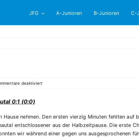
JFG
A-Junioren
B-Junioren
C-J
für
mmentare deaktiviert
B1
9.PS
tal 0:1 (0:0)
1:0
Sieg
h Hause nehmen. Den ersten vierzig Minuten fehlten auf b
beim
FC
utal entschlossener aus der Halbzeitpause. Die erste C
Weiden
konnten wir während einer gegen uns ausgesprochenen fünf
Ost