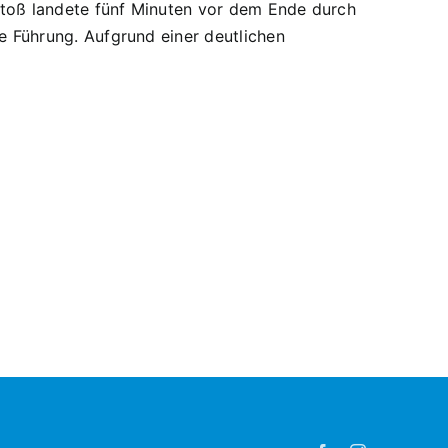
istoß landete fünf Minuten vor dem Ende durch
e Führung. Aufgrund einer deutlichen
B1
22.
PS
4:0
Sieg
rlage
gegen
n
Weiden
h
Ost