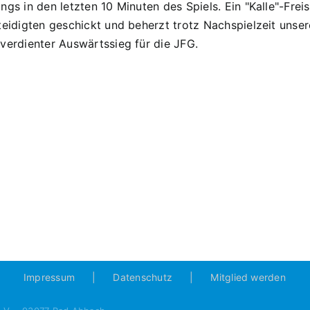
ngs in den letzten 10 Minuten des Spiels. Ein "Kalle"-Fre
teidigten geschickt und beherzt trotz Nachspielzeit unser
verdienter Auswärtssieg für die JFG.
B1
B1
24.
23.
PS
PS
3:0
2:0
Sieg
Niede
in
gege
Hahnbach
Karet
Impressum
Datenschutz
Mitglied werden