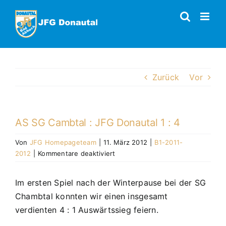
Zum
Inhalt
springen
Zurück
Vor
AS SG Cambtal : JFG Donautal 1 : 4
Von
JFG Homepageteam
|
11. März 2012
|
B1-2011-
für
2012
|
Kommentare deaktiviert
AS
SG
Im ersten Spiel nach der Winterpause bei der SG
Cambtal
Chambtal konnten wir einen insgesamt
:
JFG
verdienten 4 : 1 Auswärtssieg feiern.
Donautal