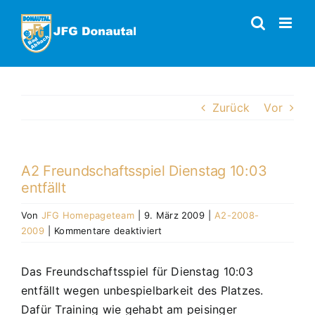
Zum
Inhalt
springen
Zurück
Vor
A2 Freundschaftsspiel Dienstag 10:03
entfällt
Von
JFG Homepageteam
|
9. März 2009
|
A2-2008-
für
2009
|
Kommentare deaktiviert
A2
Freundschaftsspiel
Das Freundschaftsspiel für Dienstag 10:03
Dienstag
entfällt wegen unbespielbarkeit des Platzes.
10:03
entfällt
Dafür Training wie gehabt am peisinger