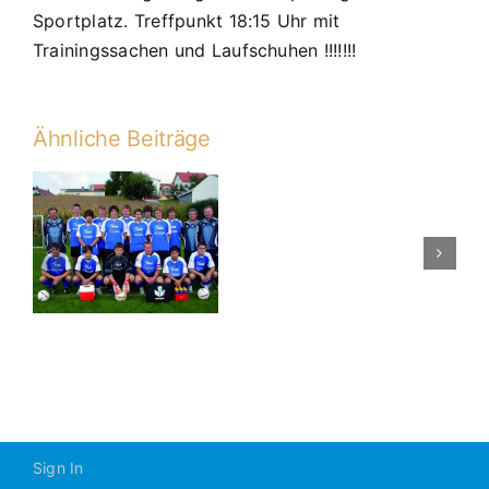
Sportplatz. Treffpunkt 18:15 Uhr mit
Trainingssachen und Laufschuhen !!!!!!!
Ähnliche Beiträge
Spielbericht
A2
n
Donautal
–
Grossberg
Sign In