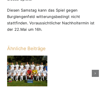
Diesen Samstag kann das Spiel gegen
Burglengenfeld witterungsbedingt nicht
stattfinden. Voraussichtlicher Nachholtermin ist
der 22.Mai um 16h.
Ähnliche Beiträge
A1
5:0-
n
Sieg
zum
Saisonabsch