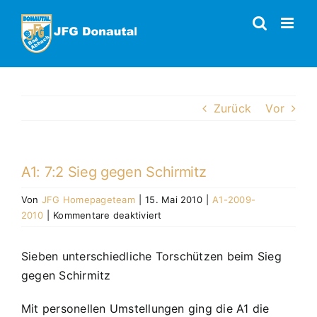
Zum
Inhalt
springen
Zurück
Vor
A1: 7:2 Sieg gegen Schirmitz
Von
JFG Homepageteam
|
15. Mai 2010
|
A1-2009-
für
2010
|
Kommentare deaktiviert
A1:
7:2
Sieben unterschiedliche Torschützen beim Sieg
Sieg
gegen Schirmitz
gegen
Schirmitz
Mit personellen Umstellungen ging die A1 die