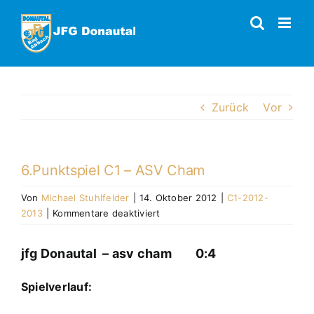
Zum
Inhalt
springen
Zurück
Vor
6.Punktspiel C1 – ASV Cham
Von
Michael Stuhlfelder
|
14. Oktober 2012
|
C1-2012-
für
2013
|
Kommentare deaktiviert
6.Punktspiel
C1
jfg Donautal – asv cham 0:4
–
ASV
Spielverlauf:
Cham