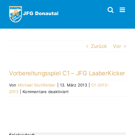
Zum
Inhalt
springen
Zurück
Vor
Vorbereitungsspiel C1 – JFG LaaberKicker
Von
Michael Stuhlfelder
|
13. März 2013
|
C1-2012-
für
2013
|
Kommentare deaktiviert
Vorbereitungsspiel
C1
–
JFG
JFG DONAUTAL 3 : 1 JFG LaaberKicker
LaaberKicker