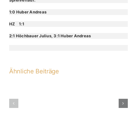
Spielverlauf:
1:0 Huber Andreas
HZ 1:1
2:1 Höchbauer Julius, 3:1 Huber Andreas
Ähnliche Beiträge
C1
C1-
Punktspiel
2012-
Grafenwöhr
2013
–
JFG