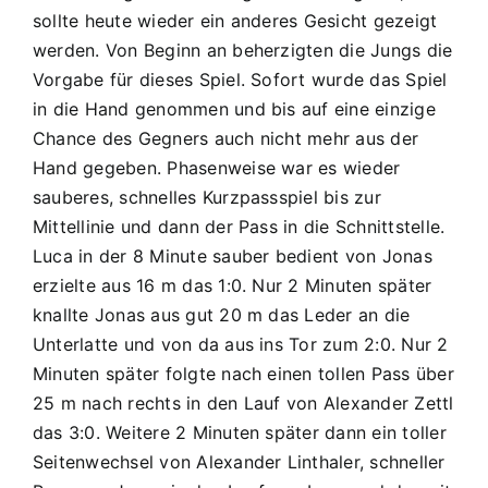
–
sollte heute wieder ein anderes Gesicht gezeigt
JFG
werden. Von Beginn an beherzigten die Jungs die
Donautal
Vorgabe für dieses Spiel. Sofort wurde das Spiel
C2
in die Hand genommen und bis auf eine einzige
2
:
Chance des Gegners auch nicht mehr aus der
7
Hand gegeben. Phasenweise war es wieder
(0:5)
sauberes, schnelles Kurzpassspiel bis zur
Mittellinie und dann der Pass in die Schnittstelle.
Luca in der 8 Minute sauber bedient von Jonas
erzielte aus 16 m das 1:0. Nur 2 Minuten später
knallte Jonas aus gut 20 m das Leder an die
Unterlatte und von da aus ins Tor zum 2:0. Nur 2
Minuten später folgte nach einen tollen Pass über
25 m nach rechts in den Lauf von Alexander Zettl
das 3:0. Weitere 2 Minuten später dann ein toller
Seitenwechsel von Alexander Linthaler, schneller