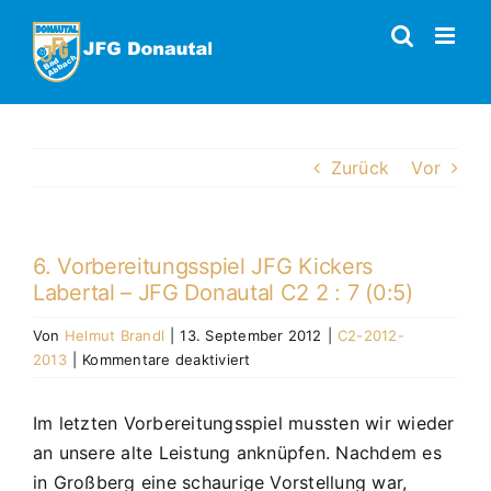
Zum
Inhalt
springen
Zurück
Vor
6. Vorbereitungsspiel JFG Kickers
Labertal – JFG Donautal C2 2 : 7 (0:5)
Von
Helmut Brandl
|
13. September 2012
|
C2-2012-
für
2013
|
Kommentare deaktiviert
6.
Vorbereitungsspiel
Im letzten Vorbereitungsspiel mussten wir wieder
JFG
an unsere alte Leistung anknüpfen. Nachdem es
Kickers
Labertal
in Großberg eine schaurige Vorstellung war,