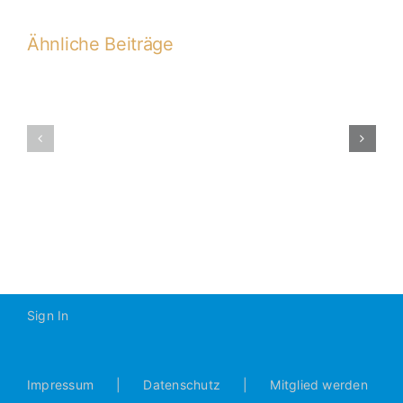
Ähnliche Beiträge
Meisterehru
der
C2-
C2
2012-
Junioren
2013
Saison
12/13
Sign In
Impressum
Datenschutz
Mitglied werden