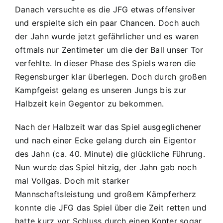
Jahn
Danach versuchte es die JFG etwas offensiver
2000
und erspielte sich ein paar Chancen. Doch auch
Rgbg.
der Jahn wurde jetzt gefährlicher und es waren
II
oftmals nur Zentimeter um die der Ball unser Tor
1:0
(0:0)
verfehlte. In dieser Phase des Spiels waren die
Regensburger klar überlegen. Doch durch großen
Kampfgeist gelang es unseren Jungs bis zur
Halbzeit kein Gegentor zu bekommen.
Nach der Halbzeit war das Spiel ausgeglichener
und nach einer Ecke gelang durch ein Eigentor
des Jahn (ca. 40. Minute) die glückliche Führung.
Nun wurde das Spiel hitzig, der Jahn gab noch
mal Vollgas. Doch mit starker
Mannschaftsleistung und großem Kämpferherz
konnte die JFG das Spiel über die Zeit retten und
hatte kurz vor Schluss durch einen Konter sogar