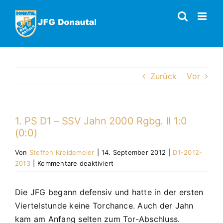
Zum
Inhalt
springen
Zurück
Vor
1. PS D1 – SSV Jahn 2000 Rgbg. II 1:0
(0:0)
Von
Steffen Kreidemeier
|
14. September 2012
|
D1-2012-
für
2013
|
Kommentare deaktiviert
1.
PS
Die JFG begann defensiv und hatte in der ersten
D1
Viertelstunde keine Torchance. Auch der Jahn
–
SSV
kam am Anfang selten zum Tor-Abschluss.