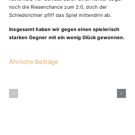
noch die Riesenchance zum 2:0, doch der
Schiedsrichter pfiff das Spiel mittendrin ab.
Insgesamt haben wir gegen einen spielerisch
starken Gegner mit ein wenig Glück gewonnen.
Ähnliche Beiträge
D1
erringt
D1-
3.
2012-
Platz
2013
bei
Sparkassenp
KEH/LA