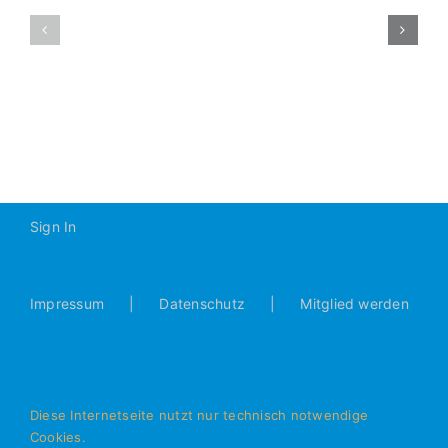
JFG
D3-
Brunnenlöw
2013-
–
2014
D3
3:2
(1:0)
Sign In
Impressum
Datenschutz
Mitglied werden
Diese Internetseite nutzt nur technisch notwendige
Cookies.
© Alle Rechte vorbehalten - JFG Donautal Bad Abbach e.V.