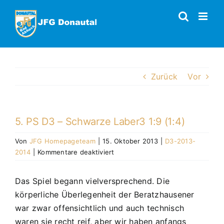
Zum
Inhalt
springen
Zurück
Vor
5. PS D3 – Schwarze Laber3 1:9 (1:4)
Von
JFG Homepageteam
|
15. Oktober 2013
|
D3-2013-
für
2014
|
Kommentare deaktiviert
5.
PS
Das Spiel begann vielversprechend. Die
D3
körperliche Überlegenheit der Beratzhausener
–
Schwarze
war zwar offensichtlich und auch technisch
Laber3
waren sie recht reif, aber wir haben anfangs