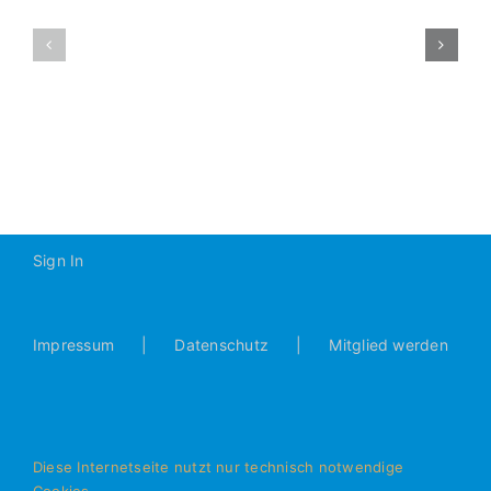
–
D2-
JFG
2015-
3
2016
Schlösserec
07
II
4:3
(2:3)
Sign In
Impressum
Datenschutz
Mitglied werden
Diese Internetseite nutzt nur technisch notwendige