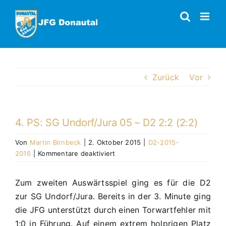
Zum
Inhalt
springen
Zurück
Vor
4. PS: SG Undorf/Jura 05 – D2 2:2 (2:2)
Von
Martin Birnbeck
|
2. Oktober 2015
|
D2-2015-
für
2016
|
Kommentare deaktiviert
4.
PS:
Zum zweiten Auswärtsspiel ging es für die D2
SG
zur SG Undorf/Jura. Bereits in der 3. Minute ging
Undorf/Jura
05
die JFG unterstützt durch einen Torwartfehler mit
–
1:0 in Führung. Auf einem extrem holprigen Platz