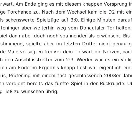
rwart. Am Ende ging es mit diesem knappen Vorsprung in 
zige Torchance zu. Nach dem Wechsel kam die D2 mit ein
ls sehenswerte Spielzüge auf 3:0. Einige Minuten dara
feninger aber weiterhin weg vom Donautaler Tor halten.
 Spiel dann aber doch noch spannender als erwünscht. Bis
timmend, spielte aber im letzten Drittel nicht genau g
de Male versagten frei vor dem Torwart die Nerven, nac
ch den Anschlusstreffer zum 2:3. Wieder war es ein völli
h am Ende im Ergebnis knapp liest war eigentlich ein Sp
s, Prüfening mit einem fast geschlossenen 2003er Jahrg
verdient bereits das fünfte Spiel in der Rückrunde. Ü
g ließ zu wünschen übrig.
20.