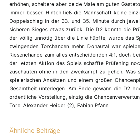
erhöhen, scheitere aber beide Male am guten Gästeto
immer besser. Hinten ließ die Mannschaft keine ein
Doppelschlag in der 33. und 35. Minute durch jewei
sicheren Sieges etwas zurück. Die D2 konnte die Prü
der völlig unnötig über die Linie hüpfte, wurde das
zwingenden Torchancen mehr. Donautal war spielbes
Riesenchance zum alles entscheidenden 4:1, doch bei
der letzten Aktion des Spiels schaffte Prüfening no
zuschauten ohne in den Zweikampf zu gehen. Was sic
spielerischen Ansätzen und einem großen Chancenplu
Gesamtheit unterlegen. Am Ende gewann die D2 hoch 
ordentliche Vorstellung, einzig die Chancenverwertun
Tore: Alexander Heider (2), Fabian Pfann
Ähnliche Beiträge