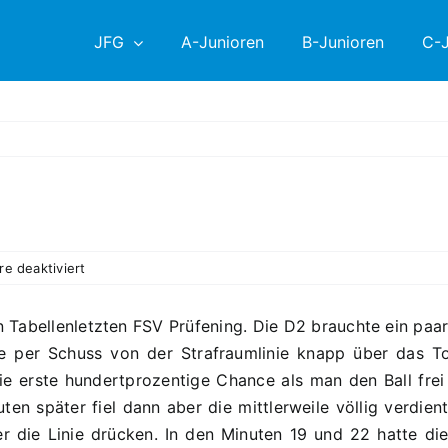
JFG
A-Junioren
B-Junioren
C-J
für
e deaktiviert
19.
PS:
n Tabellenletzten FSV Prüfening. Die D2 brauchte ein paa
D2
 per Schuss von der Strafraumlinie knapp über das To
–
FSV
 die erste hundertprozentige Chance als man den Ball fr
Prüfening
en später fiel dann aber die mittlerweile völlig verdien
3:2
er die Linie drücken. In den Minuten 19 und 22 hatte d
(1:0)